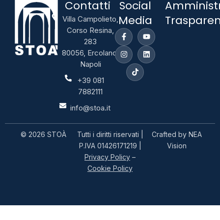
Contatti
Social
Amminist
Media
Traspare
Villa Campolieto,
Corso Resina,
283
80056, Ercolano,
Napoli
+39 081
7882111
info@stoa.it
© 2026 STOÀ
Tutti i diritti riservati |
Crafted by
NEA
P.IVA 01426171219 |
Vision
Privacy Policy
–
Cookie Policy