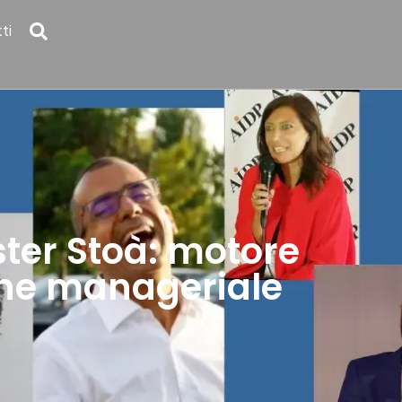
ti
ster Stoà: motore
one manageriale