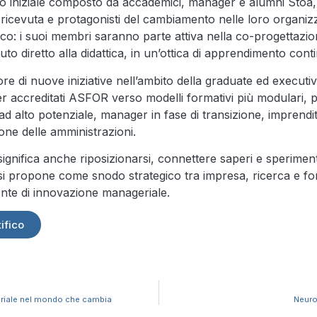
 iniziale composto da accademici, manager e alumni Stoà, te
ricevuta e protagonisti del cambiamento nelle loro organizzaz
ifico: i suoi membri saranno parte attiva nella co-progettazio
uto diretto alla didattica, in un’ottica di apprendimento cont
ore di nuove iniziative nell’ambito della graduate ed execut
r accreditati ASFOR verso modelli formativi più modulari, pe
 ad alto potenziale, manager in fase di transizione, imprendit
one delle amministrazioni.
ignifica anche riposizionarsi, connettere saperi e sperime
o si propone come snodo strategico tra impresa, ricerca e f
nte di innovazione manageriale.
ifico
eriale nel mondo che cambia
Neuro