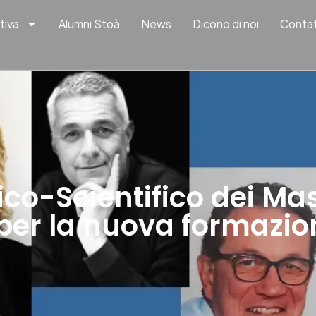
tiva
Alumni Stoà
News
Dicono di noi
Contat
ico-Scientifico dei Ma
 per la nuova formazi