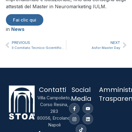
attestati del Master in Neuromarketing IULM.
Fai clic qui
in
News
PREVIOUS
NEXT
Il Comitato Tecnico-Scientifico dei Master Stoà: motore di innovazione per la nuova formazione manageriale
Asfor Master Day
Contatti
Social
Amminist
Media
Traspare
Villa Campolieto,
Corso Resina,
283
80056, Ercolano,
Napoli