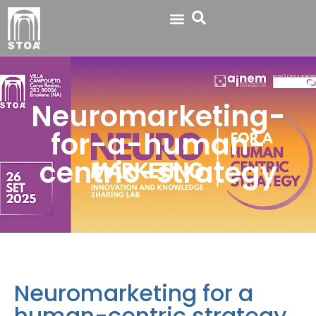
Neuromarketing-
for-a-human-
centric-strategy
Neuromarketing for a
human-centric strategy