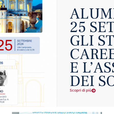
ALUMN
25 SE
GLI S
CARE
E L’A
DEI S
Scopri di più