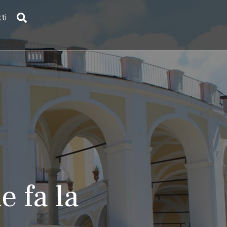
ti
 fa la