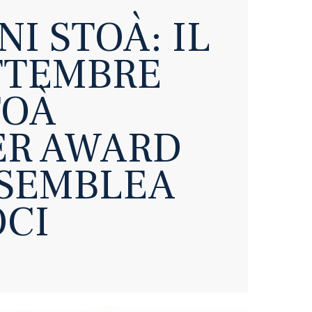
I STOÀ: IL
TTEMBRE
TOÀ
ER AWARD
SSEMBLEA
OCI